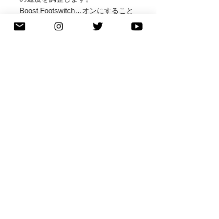
Boost Footswitch…オンにすること
でリバーブのwet音量を二倍にしま
す。

Feedback Footswitch…踏んでいる
間、wet音を強制的に繰り返し、儚
く美しい発振ノイズを生み出しま
す。

EXP…エクスプレッションペダルの
入力です。wet音の量を調整が可能
です。（10k-50kのエクスプレッシ
ョンペダルをご使用ください。）

Clipping Toggle Switch…3段階で歪
みのクリッピングを切り替えドライ
ブの音色を変更できます。

・対称：ファズライクでハイゲイン
な歪み。激情的なサウンドを生み出
します。

・なし：ダイオードを使わずオペア