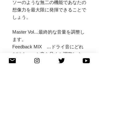
ソーのような無二の機能であなたの
想像力を最大限に発揮できることで
しょう。

Master Vol…最終的な音量を調整し
ます。

Feedback MIX　…ドライ音にどれ
だけウェット音を足すか調整しま
す。

Low Pass Filter…ファズサウンドの
低域の出方を調整します。右に回す
ほどシャープな音像へ変化します。

Time…Glitchを作動させている時の
速さを調整します。

Time Amount…モジュレーションの
波の間隔を調整します。

Glitch Foot Switch…踏み続けること
で発振します。音量はSwell Amount
とFeedbackの量により決定しま