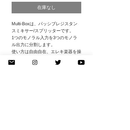
在庫なし
Multi-Boxは、パッシブレジスタン
スミキサー/スプリッターです。
1つのモノラル入力を3つのモノラ
ル出力に分割します。
​使い方は自由自在、エレキ楽器を操
る方のイマジネーションの下支えと
なるデバイスです。
Specifications:
- 92mm x 50mm x 31mm
- 1/4" mono jacks
- No power required
© 2021 Altergear​
​特定商品取引法に基づく表記