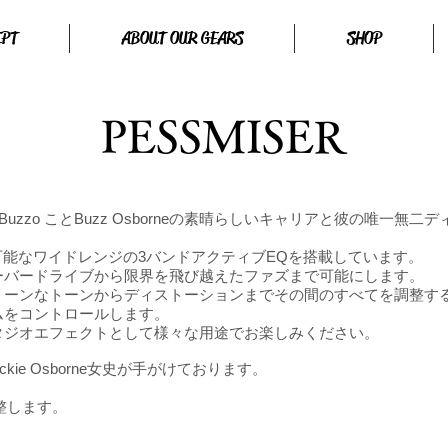
EPT
ABOUT OUR GEARS
SHOP
PESSMISER
ng Buzzo ことBuzz Osborneの素晴らしいキャリアと彼の唯
ットが可能なワイドレンジの3バンドアクティブEQを搭載しています。
ーバードライブから限界を飛び越えたファズまで可能にします。
リーンなトーンからディストーションまでその間のすべてを調整す
ムをコントロールします。
タジオエフェクトとして様々な用途でお楽しみください。
kie Osborne女史が手がけております。
調整します。