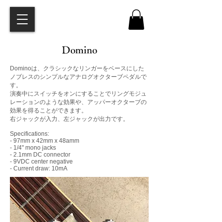
Domino
Dominoは、クラシックなリンガーをベースにした
ノブレスのシンプルなアナログオクターブペダルで
す。
演奏中にスイッチをオンにすることでリングモジュ
レーションのような効果や、アッパーオクターブの
効果を得ることができます。
右ジャックが入力、左ジャックが出力です。
Specifications:
- 97mm x 42mm x 48amm
- 1/4" mono jacks
- 2.1mm DC connector
- 9VDC center negative
- Current draw: 10mA